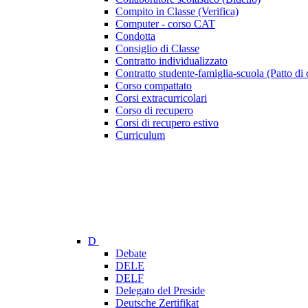
Compito in Classe (Verifica)
Computer - corso CAT
Condotta
Consiglio di Classe
Contratto individualizzato
Contratto studente-famiglia-scuola (Patto di 
Corso compattato
Corsi extracurricolari
Corso di recupero
Corsi di recupero estivo
Curriculum
D
Debate
DELE
DELF
Delegato del Preside
Deutsche Zertifikat