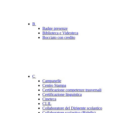
B
Badge presenze
Biblioteca e Videoteca
Bocciato con credito
C
Campanelle
Centro Stampa
Certificazione competenze trasversali
Certificazione linguistica
Cineteca
CLIL
Collaboratore del Dirigente scolastico
Collaboratore scolastico (Bidello)