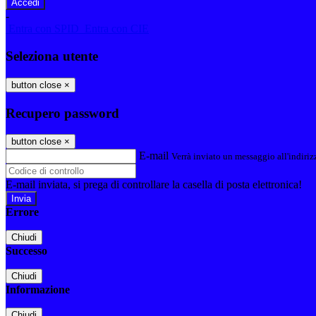
-
Entra con SPID
Entra con CIE
Seleziona utente
button close
×
Recupero password
button close
×
E-mail
Verrà inviato un messaggio all'indirizz
E-mail inviata, si prega di controllare la casella di posta elettronica!
Errore
Chiudi
Successo
Chiudi
Informazione
Chiudi