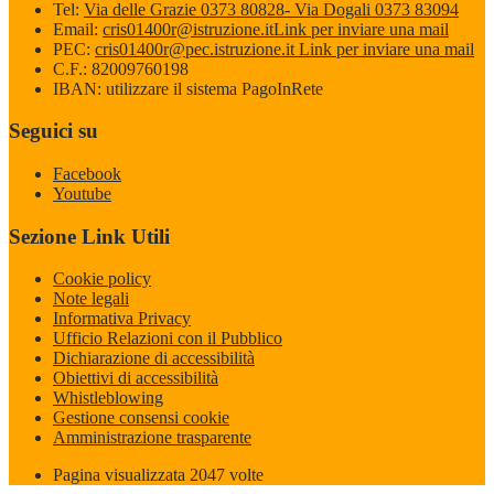
Tel:
Via delle Grazie 0373 80828- Via Dogali 0373 83094
Email:
cris01400r@istruzione.it
Link per inviare una mail
PEC:
cris01400r@pec.istruzione.it
Link per inviare una mail
C.F.: 82009760198
IBAN: utilizzare il sistema PagoInRete
Seguici su
Facebook
Youtube
Sezione Link Utili
Cookie policy
Note legali
Informativa Privacy
Ufficio Relazioni con il Pubblico
Dichiarazione di accessibilità
Obiettivi di accessibilità
Whistleblowing
Gestione consensi cookie
Amministrazione trasparente
Pagina visualizzata
2047
volte