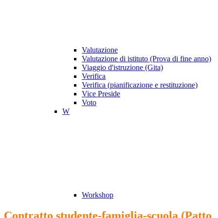
Valutazione
Valutazione di istituto (Prova di fine anno)
Viaggio d'istruzione (Gita)
Verifica
Verifica (pianificazione e restituzione)
Vice Preside
Voto
W
Workshop
Contratto studente-famiglia-scuola (Patto