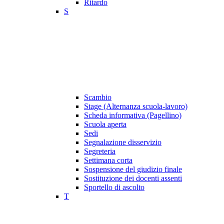
Ritardo
S
Scambio
Stage (Alternanza scuola-lavoro)
Scheda informativa (Pagellino)
Scuola aperta
Sedi
Segnalazione disservizio
Segreteria
Settimana corta
Sospensione del giudizio finale
Sostituzione dei docenti assenti
Sportello di ascolto
T