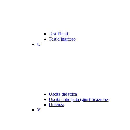
Test Finali
Test d'ingresso
U
Uscita didattica
Uscita anticipata (giustificazione)
Udienza
V