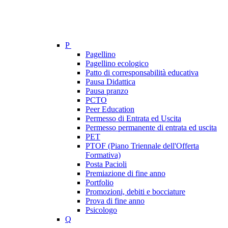
P
Pagellino
Pagellino ecologico
Patto di corresponsabilità educativa
Pausa Didattica
Pausa pranzo
PCTO
Peer Education
Permesso di Entrata ed Uscita
Permesso permanente di entrata ed uscita
PET
PTOF (Piano Triennale dell'Offerta
Formativa)
Posta Pacioli
Premiazione di fine anno
Portfolio
Promozioni, debiti e bocciature
Prova di fine anno
Psicologo
Q