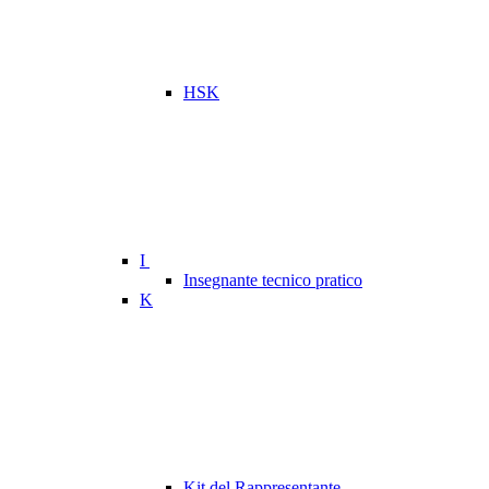
HSK
I
Insegnante tecnico pratico
K
Kit del Rappresentante