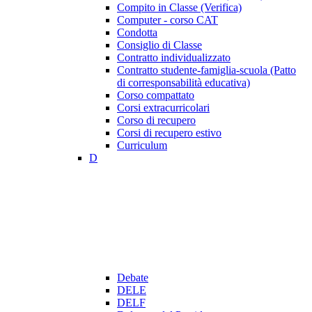
Compito in Classe (Verifica)
Computer - corso CAT
Condotta
Consiglio di Classe
Contratto individualizzato
Contratto studente-famiglia-scuola (Patto
di corresponsabilità educativa)
Corso compattato
Corsi extracurricolari
Corso di recupero
Corsi di recupero estivo
Curriculum
D
Debate
DELE
DELF