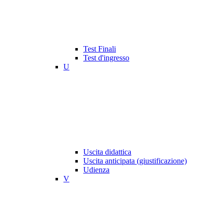
Test Finali
Test d'ingresso
U
Uscita didattica
Uscita anticipata (giustificazione)
Udienza
V