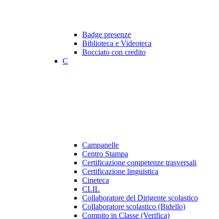
Badge presenze
Biblioteca e Videoteca
Bocciato con credito
C
Campanelle
Centro Stampa
Certificazione competenze trasversali
Certificazione linguistica
Cineteca
CLIL
Collaboratore del Dirigente scolastico
Collaboratore scolastico (Bidello)
Compito in Classe (Verifica)