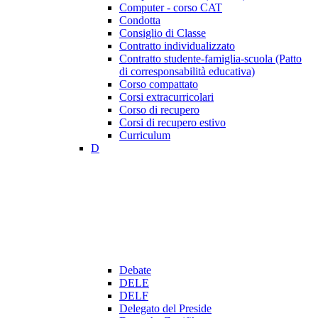
Computer - corso CAT
Condotta
Consiglio di Classe
Contratto individualizzato
Contratto studente-famiglia-scuola (Patto
di corresponsabilità educativa)
Corso compattato
Corsi extracurricolari
Corso di recupero
Corsi di recupero estivo
Curriculum
D
Debate
DELE
DELF
Delegato del Preside