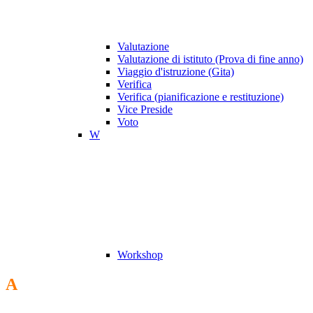
Valutazione
Valutazione di istituto (Prova di fine anno)
Viaggio d'istruzione (Gita)
Verifica
Verifica (pianificazione e restituzione)
Vice Preside
Voto
W
Workshop
A