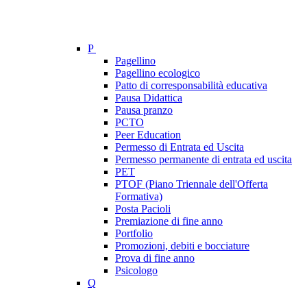
P
Pagellino
Pagellino ecologico
Patto di corresponsabilità educativa
Pausa Didattica
Pausa pranzo
PCTO
Peer Education
Permesso di Entrata ed Uscita
Permesso permanente di entrata ed uscita
PET
PTOF (Piano Triennale dell'Offerta
Formativa)
Posta Pacioli
Premiazione di fine anno
Portfolio
Promozioni, debiti e bocciature
Prova di fine anno
Psicologo
Q