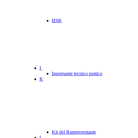
HSK
I
Insegnante tecnico pratico
K
Kit del Rappresentante
L