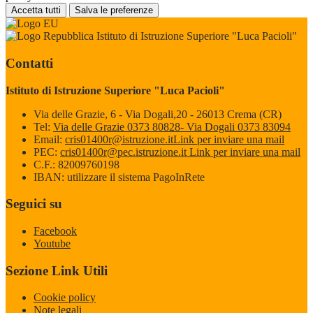
Accetta tutti
Salva le preferenze
Istituto di Istruzione Superiore "Luca Pacioli"
Contatti
Istituto di Istruzione Superiore "Luca Pacioli"
Via delle Grazie, 6 - Via Dogali,20 - 26013 Crema (CR)
Tel:
Via delle Grazie 0373 80828- Via Dogali 0373 83094
Email:
cris01400r@istruzione.it
Link per inviare una mail
PEC:
cris01400r@pec.istruzione.it
Link per inviare una mail
C.F.: 82009760198
IBAN: utilizzare il sistema PagoInRete
Seguici su
Facebook
Youtube
Sezione Link Utili
Cookie policy
Note legali