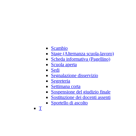
Scambio
Stage (Alternanza scuola-lavoro)
Scheda informativa (Pagellino)
Scuola aperta
Sedi
Segnalazione disservizio
Segreteria
Settimana corta
Sospensione del giudizio finale
Sostituzione dei docenti assenti
Sportello di ascolto
T