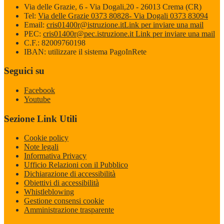
Via delle Grazie, 6 - Via Dogali,20 - 26013 Crema (CR)
Tel:
Via delle Grazie 0373 80828- Via Dogali 0373 83094
Email:
cris01400r@istruzione.it
Link per inviare una mail
PEC:
cris01400r@pec.istruzione.it
Link per inviare una mail
C.F.: 82009760198
IBAN: utilizzare il sistema PagoInRete
Seguici su
Facebook
Youtube
Sezione Link Utili
Cookie policy
Note legali
Informativa Privacy
Ufficio Relazioni con il Pubblico
Dichiarazione di accessibilità
Obiettivi di accessibilità
Whistleblowing
Gestione consensi cookie
Amministrazione trasparente