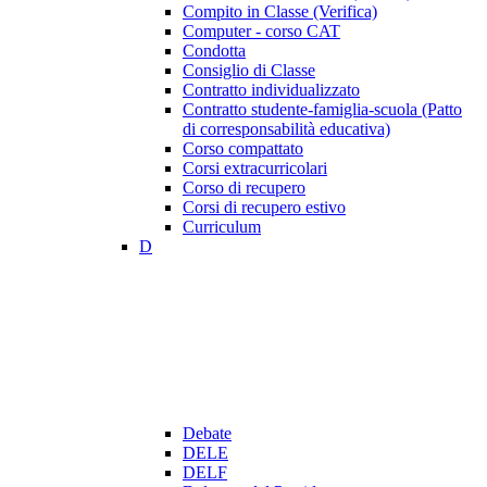
Compito in Classe (Verifica)
Computer - corso CAT
Condotta
Consiglio di Classe
Contratto individualizzato
Contratto studente-famiglia-scuola (Patto
di corresponsabilità educativa)
Corso compattato
Corsi extracurricolari
Corso di recupero
Corsi di recupero estivo
Curriculum
D
Debate
DELE
DELF