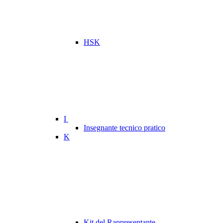
HSK
I
Insegnante tecnico pratico
K
Kit del Rappresentante