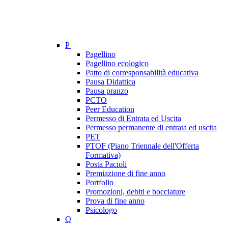
P
Pagellino
Pagellino ecologico
Patto di corresponsabilità educativa
Pausa Didattica
Pausa pranzo
PCTO
Peer Education
Permesso di Entrata ed Uscita
Permesso permanente di entrata ed uscita
PET
PTOF (Piano Triennale dell'Offerta
Formativa)
Posta Pacioli
Premiazione di fine anno
Portfolio
Promozioni, debiti e bocciature
Prova di fine anno
Psicologo
Q