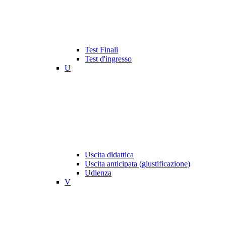
Test Finali
Test d'ingresso
U
Uscita didattica
Uscita anticipata (giustificazione)
Udienza
V