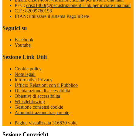
PEC:
cris01400r@pec.istruzione.it
Link per inviare una mail
C.F.: 82009760198
IBAN: utilizzare il sistema PagoInRete
Seguici su
Facebook
Youtube
Sezione Link Utili
Cookie policy
Note legali
Informativa Privacy
Ufficio Relazioni con il Pubblico
Dichiarazione di accessibilità
Obiettivi di accessibilità
Whistleblowing
Gestione consensi cookie
Amministrazione trasparente
Pagina visualizzata
316630
volte
Sezione Copyright