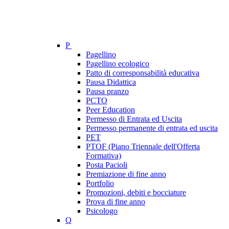
P
Pagellino
Pagellino ecologico
Patto di corresponsabilità educativa
Pausa Didattica
Pausa pranzo
PCTO
Peer Education
Permesso di Entrata ed Uscita
Permesso permanente di entrata ed uscita
PET
PTOF (Piano Triennale dell'Offerta
Formativa)
Posta Pacioli
Premiazione di fine anno
Portfolio
Promozioni, debiti e bocciature
Prova di fine anno
Psicologo
Q