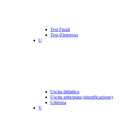
Test Finali
Test d'ingresso
U
Uscita didattica
Uscita anticipata (giustificazione)
Udienza
V