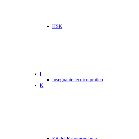
HSK
I
Insegnante tecnico pratico
K
Kit del Rappresentante