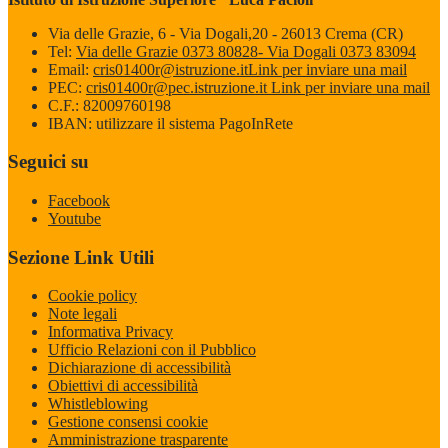
Via delle Grazie, 6 - Via Dogali,20 - 26013 Crema (CR)
Tel:
Via delle Grazie 0373 80828- Via Dogali 0373 83094
Email:
cris01400r@istruzione.it
Link per inviare una mail
PEC:
cris01400r@pec.istruzione.it
Link per inviare una mail
C.F.: 82009760198
IBAN: utilizzare il sistema PagoInRete
Seguici su
Facebook
Youtube
Sezione Link Utili
Cookie policy
Note legali
Informativa Privacy
Ufficio Relazioni con il Pubblico
Dichiarazione di accessibilità
Obiettivi di accessibilità
Whistleblowing
Gestione consensi cookie
Amministrazione trasparente