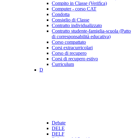
Compito in Classe (Verifica)
Computer - corso CAT
Condotta
Consiglio di Classe
Contratto individualizzato
Contratto studente-famiglia-scuola (Patto
di corresponsabilità educativa)
Corso compattato
Corsi extracurricolari
Corso di recupero
Corsi di recupero estivo
Curriculum
D
Debate
DELE
DELF