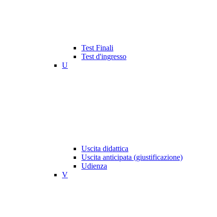
Test Finali
Test d'ingresso
U
Uscita didattica
Uscita anticipata (giustificazione)
Udienza
V