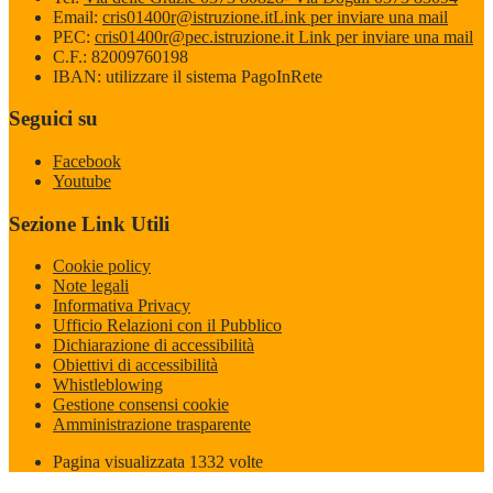
Email:
cris01400r@istruzione.it
Link per inviare una mail
PEC:
cris01400r@pec.istruzione.it
Link per inviare una mail
C.F.: 82009760198
IBAN: utilizzare il sistema PagoInRete
Seguici su
Facebook
Youtube
Sezione Link Utili
Cookie policy
Note legali
Informativa Privacy
Ufficio Relazioni con il Pubblico
Dichiarazione di accessibilità
Obiettivi di accessibilità
Whistleblowing
Gestione consensi cookie
Amministrazione trasparente
Pagina visualizzata
1332
volte