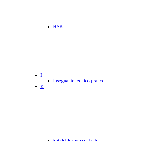
HSK
I
Insegnante tecnico pratico
K
Kit del Rappresentante