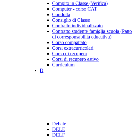
Compito in Classe (Verifica)
Computer - corso CAT
Condotta
Consiglio di Classe
Contratto individualizzato
Contratto studente-famiglia-scuola (Patto
di corresponsabilità educativa)
Corso compattato
Corsi extracurricolari
Corso di recupero
Corsi di recupero estivo
Curriculum
D
Debate
DELE
DELF