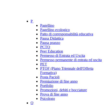
P
Pagellino
Pagellino ecologico
Patto di corresponsabilità educativa
Pausa Didattica
Pausa pranzo
PCTO
Peer Education
Permesso di Entrata ed Uscita
Permesso permanente di entrata ed uscita
PET
PTOF (Piano Triennale dell'Offerta
Formativa)
Posta Pacioli
Premiazione di fine anno
Portfolio
Promozioni, debiti e bocciature
Prova di fine anno
Psicologo
Q