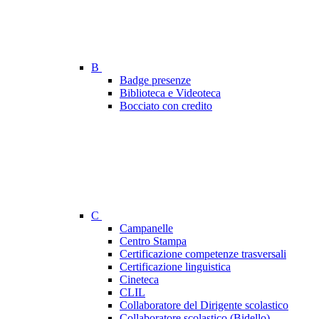
B
Badge presenze
Biblioteca e Videoteca
Bocciato con credito
C
Campanelle
Centro Stampa
Certificazione competenze trasversali
Certificazione linguistica
Cineteca
CLIL
Collaboratore del Dirigente scolastico
Collaboratore scolastico (Bidello)