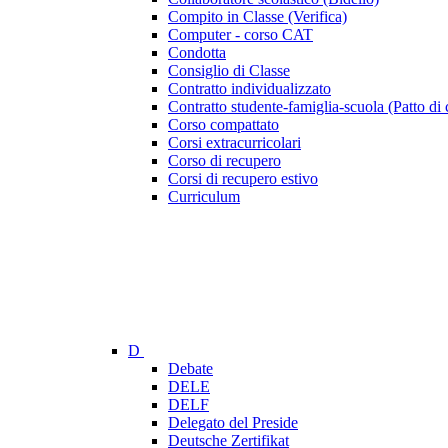
Compito in Classe (Verifica)
Computer - corso CAT
Condotta
Consiglio di Classe
Contratto individualizzato
Contratto studente-famiglia-scuola (Patto di 
Corso compattato
Corsi extracurricolari
Corso di recupero
Corsi di recupero estivo
Curriculum
D
Debate
DELE
DELF
Delegato del Preside
Deutsche Zertifikat