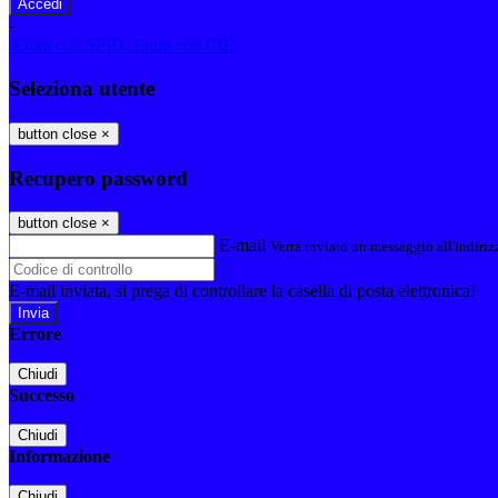
-
Entra con SPID
Entra con CIE
Seleziona utente
button close
×
Recupero password
button close
×
E-mail
Verrà inviato un messaggio all'indirizz
E-mail inviata, si prega di controllare la casella di posta elettronica!
Errore
Chiudi
Successo
Chiudi
Informazione
Chiudi