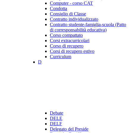
Computer - corso CAT
Condotta
Consiglio di Classe
Contratto individualizzato
Contratto studente-famiglia-scuola (Patto
di corresponsabilità educativa)
Corso compattato
Corsi extracurricolari
Corso di recupero
Corsi di recupero estivo
Curriculum
D
Debate
DELE
DELF
Delegato del Preside