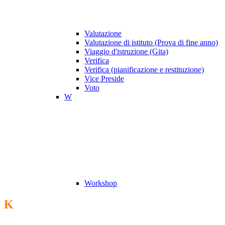
Valutazione
Valutazione di istituto (Prova di fine anno)
Viaggio d'istruzione (Gita)
Verifica
Verifica (pianificazione e restituzione)
Vice Preside
Voto
W
Workshop
K