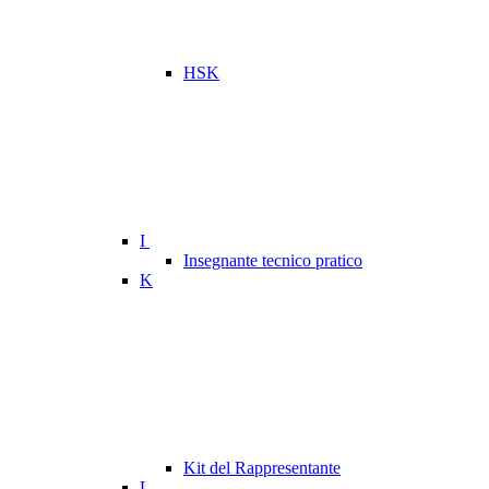
HSK
I
Insegnante tecnico pratico
K
Kit del Rappresentante
L