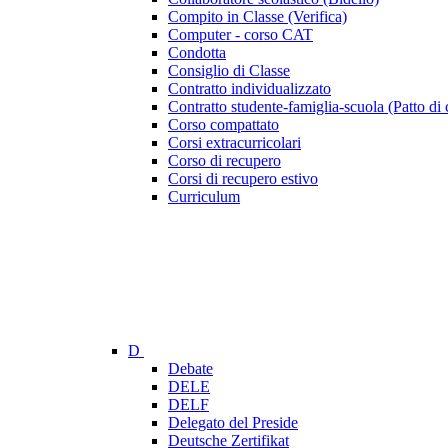
Compito in Classe (Verifica)
Computer - corso CAT
Condotta
Consiglio di Classe
Contratto individualizzato
Contratto studente-famiglia-scuola (Patto di 
Corso compattato
Corsi extracurricolari
Corso di recupero
Corsi di recupero estivo
Curriculum
D
Debate
DELE
DELF
Delegato del Preside
Deutsche Zertifikat