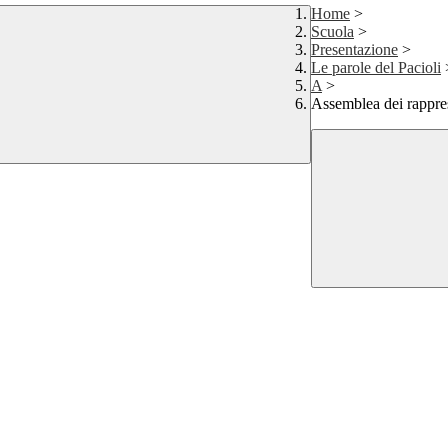
Home
>
Scuola
>
Presentazione
>
Le parole del Pacioli
A
>
Assemblea dei rappres