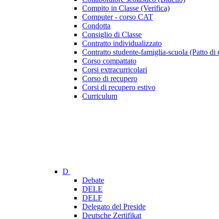
Compito in Classe (Verifica)
Computer - corso CAT
Condotta
Consiglio di Classe
Contratto individualizzato
Contratto studente-famiglia-scuola (Patto di 
Corso compattato
Corsi extracurricolari
Corso di recupero
Corsi di recupero estivo
Curriculum
D
Debate
DELE
DELF
Delegato del Preside
Deutsche Zertifikat