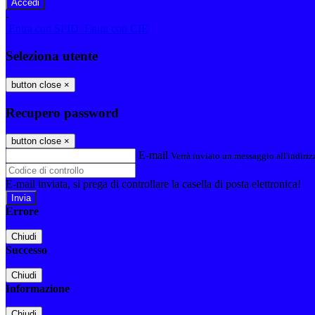
-
Entra con SPID
Entra con CIE
Seleziona utente
button close
×
Recupero password
button close
×
E-mail
Verrà inviato un messaggio all'indirizz
E-mail inviata, si prega di controllare la casella di posta elettronica!
Errore
Chiudi
Successo
Chiudi
Informazione
Chiudi