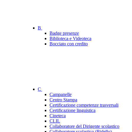
B
Badge presenze
Biblioteca e Videoteca
Bocciato con credito
C
Campanelle
Centro Stampa
Certificazione competenze trasversali
Certificazione linguistica
Cineteca
CLIL
Collaboratore del Dirigente scolastico
Collaboratore scolastico (Bidello)