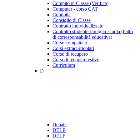
Compito in Classe (Verifica)
Computer - corso CAT
Condotta
Consiglio di Classe
Contratto individualizzato
Contratto studente-famiglia-scuola (Patto
di corresponsabilità educativa)
Corso compattato
Corsi extracurricolari
Corso di recupero
Corsi di recupero estivo
Curriculum
D
Debate
DELE
DELF