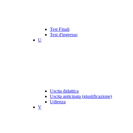
Test Finali
Test d'ingresso
U
Uscita didattica
Uscita anticipata (giustificazione)
Udienza
V