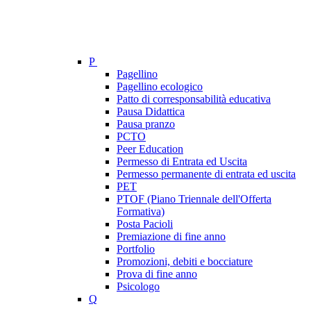
P
Pagellino
Pagellino ecologico
Patto di corresponsabilità educativa
Pausa Didattica
Pausa pranzo
PCTO
Peer Education
Permesso di Entrata ed Uscita
Permesso permanente di entrata ed uscita
PET
PTOF (Piano Triennale dell'Offerta
Formativa)
Posta Pacioli
Premiazione di fine anno
Portfolio
Promozioni, debiti e bocciature
Prova di fine anno
Psicologo
Q