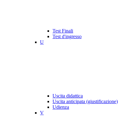
Test Finali
Test d'ingresso
U
Uscita didattica
Uscita anticipata (giustificazione)
Udienza
V