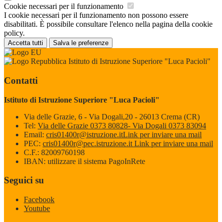
Cookie necessari per il funzionamento
I cookie necessari per il funzionamento non possono essere
disabilitati. È possibile consultare l'elenco nella pagina della cookie
policy.
Accetta tutti
Salva le preferenze
Istituto di Istruzione Superiore "Luca Pacioli"
Contatti
Istituto di Istruzione Superiore "Luca Pacioli"
Via delle Grazie, 6 - Via Dogali,20 - 26013 Crema (CR)
Tel:
Via delle Grazie 0373 80828- Via Dogali 0373 83094
Email:
cris01400r@istruzione.it
Link per inviare una mail
PEC:
cris01400r@pec.istruzione.it
Link per inviare una mail
C.F.: 82009760198
IBAN: utilizzare il sistema PagoInRete
Seguici su
Facebook
Youtube