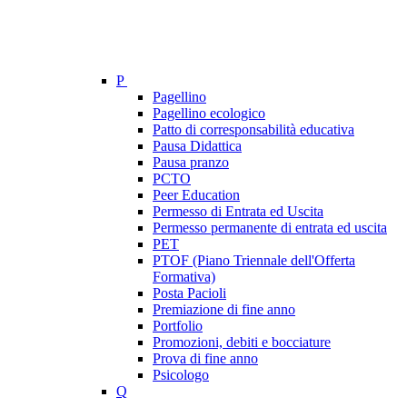
P
Pagellino
Pagellino ecologico
Patto di corresponsabilità educativa
Pausa Didattica
Pausa pranzo
PCTO
Peer Education
Permesso di Entrata ed Uscita
Permesso permanente di entrata ed uscita
PET
PTOF (Piano Triennale dell'Offerta
Formativa)
Posta Pacioli
Premiazione di fine anno
Portfolio
Promozioni, debiti e bocciature
Prova di fine anno
Psicologo
Q