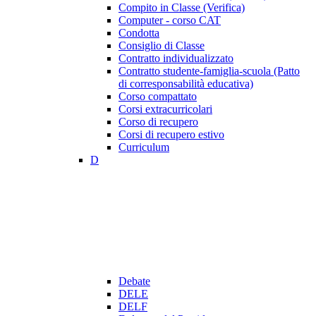
Compito in Classe (Verifica)
Computer - corso CAT
Condotta
Consiglio di Classe
Contratto individualizzato
Contratto studente-famiglia-scuola (Patto
di corresponsabilità educativa)
Corso compattato
Corsi extracurricolari
Corso di recupero
Corsi di recupero estivo
Curriculum
D
Debate
DELE
DELF