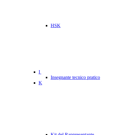
HSK
I
Insegnante tecnico pratico
K
Kit del Rappresentante