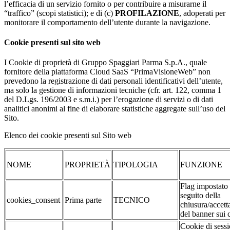
l’efficacia di un servizio fornito o per contribuire a misurarne il
“traffico” (scopi statistici); e di (c)
PROFILAZIONE
, adoperati per
monitorare il comportamento dell’utente durante la navigazione.
Cookie presenti sul sito web
I Cookie di proprietà di Gruppo Spaggiari Parma S.p.A., quale
fornitore della piattaforma Cloud SaaS “PrimaVisioneWeb” non
prevedono la registrazione di dati personali identificativi dell’utente,
ma solo la gestione di informazioni tecniche (cfr. art. 122, comma 1
del D.Lgs. 196/2003 e s.m.i.) per l’erogazione di servizi o di dati
analitici anonimi al fine di elaborare statistiche aggregate sull’uso del
Sito.
Elenco dei cookie presenti sul Sito web
NOME
PROPRIETÀ
TIPOLOGIA
FUNZIONE
Flag impostato
seguito della
cookies_consent
Prima parte
TECNICO
chiusura/accett
del banner sui 
Cookie di sessi