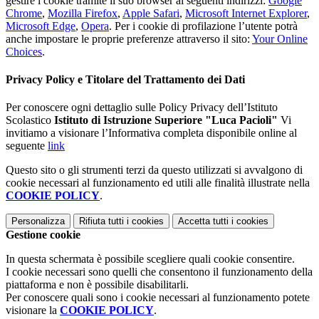
gestire i cookie tramite il suo browser ai seguenti indirizzi:
Google
Chrome
,
Mozilla Firefox
,
Apple Safari
,
Microsoft Internet Explorer
,
Microsoft Edge
,
Opera
. Per i cookie di profilazione l’utente potrà
anche impostare le proprie preferenze attraverso il sito:
Your Online
Choices
.
Privacy Policy e Titolare del Trattamento dei Dati
Per conoscere ogni dettaglio sulle Policy Privacy dell’Istituto
Scolastico
Istituto di Istruzione Superiore "Luca Pacioli"
Vi
invitiamo a visionare l’Informativa completa disponibile online al
seguente
link
Questo sito o gli strumenti terzi da questo utilizzati si avvalgono di
cookie necessari al funzionamento ed utili alle finalità illustrate nella
COOKIE POLICY
.
Personalizza
Rifiuta tutti
i cookies
Accetta tutti
i cookies
Gestione cookie
In questa schermata è possibile scegliere quali cookie consentire.
I cookie necessari sono quelli che consentono il funzionamento della
piattaforma e non è possibile disabilitarli.
Per conoscere quali sono i cookie necessari al funzionamento potete
visionare la
COOKIE POLICY
.