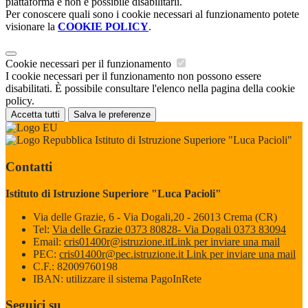
piattaforma e non è possibile disabilitarli.
Per conoscere quali sono i cookie necessari al funzionamento potete
visionare la
COOKIE POLICY
.
Cookie necessari per il funzionamento
I cookie necessari per il funzionamento non possono essere
disabilitati. È possibile consultare l'elenco nella pagina della cookie
policy.
Accetta tutti
Salva le preferenze
Istituto di Istruzione Superiore "Luca Pacioli"
Contatti
Istituto di Istruzione Superiore "Luca Pacioli"
Via delle Grazie, 6 - Via Dogali,20 - 26013 Crema (CR)
Tel:
Via delle Grazie 0373 80828- Via Dogali 0373 83094
Email:
cris01400r@istruzione.it
Link per inviare una mail
PEC:
cris01400r@pec.istruzione.it
Link per inviare una mail
C.F.: 82009760198
IBAN: utilizzare il sistema PagoInRete
Seguici su