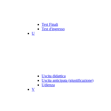
Test Finali
Test d'ingresso
U
Uscita didattica
Uscita anticipata (giustificazione)
Udienza
V