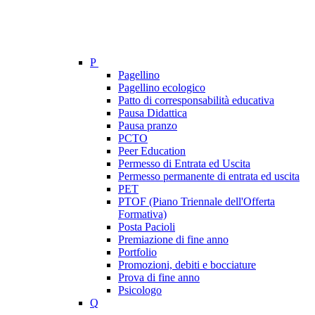
P
Pagellino
Pagellino ecologico
Patto di corresponsabilità educativa
Pausa Didattica
Pausa pranzo
PCTO
Peer Education
Permesso di Entrata ed Uscita
Permesso permanente di entrata ed uscita
PET
PTOF (Piano Triennale dell'Offerta
Formativa)
Posta Pacioli
Premiazione di fine anno
Portfolio
Promozioni, debiti e bocciature
Prova di fine anno
Psicologo
Q