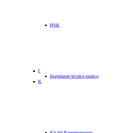
HSK
I
Insegnante tecnico pratico
K
Kit del Rappresentante