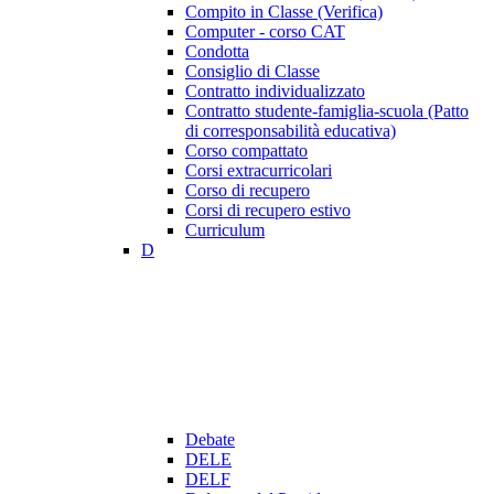
Compito in Classe (Verifica)
Computer - corso CAT
Condotta
Consiglio di Classe
Contratto individualizzato
Contratto studente-famiglia-scuola (Patto
di corresponsabilità educativa)
Corso compattato
Corsi extracurricolari
Corso di recupero
Corsi di recupero estivo
Curriculum
D
Debate
DELE
DELF