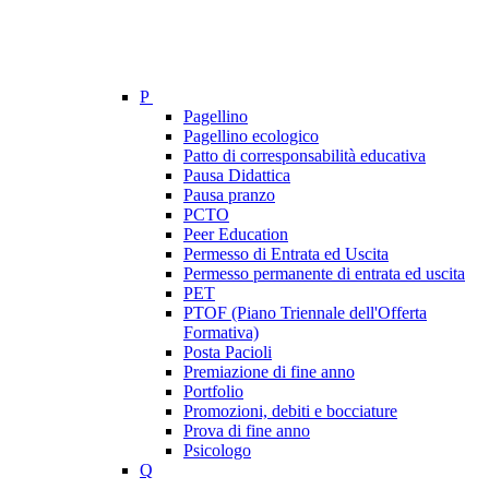
P
Pagellino
Pagellino ecologico
Patto di corresponsabilità educativa
Pausa Didattica
Pausa pranzo
PCTO
Peer Education
Permesso di Entrata ed Uscita
Permesso permanente di entrata ed uscita
PET
PTOF (Piano Triennale dell'Offerta
Formativa)
Posta Pacioli
Premiazione di fine anno
Portfolio
Promozioni, debiti e bocciature
Prova di fine anno
Psicologo
Q