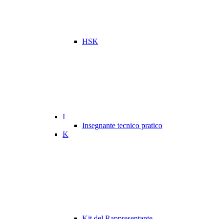
HSK
I
Insegnante tecnico pratico
K
Kit del Rappresentante