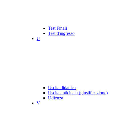
Test Finali
Test d'ingresso
U
Uscita didattica
Uscita anticipata (giustificazione)
Udienza
V