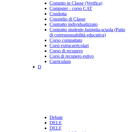
Compito in Classe (Verifica)
Computer - corso CAT
Condotta
Consiglio di Classe
Contratto individualizzato
Contratto studente-famiglia-scuola (Patto
di corresponsabilità educativa)
Corso compattato
Corsi extracurricolari
Corso di recupero
Corsi di recupero estivo
Curriculum
D
Debate
DELE
DELF