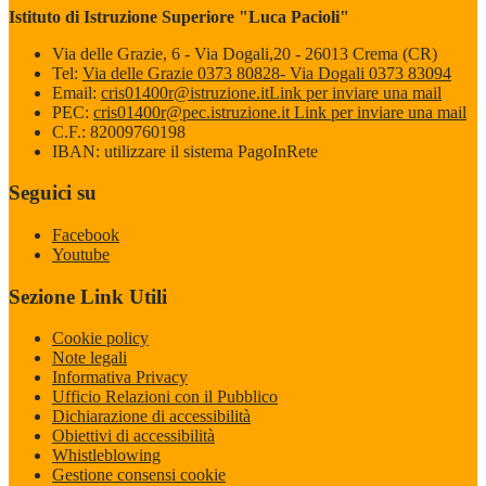
Istituto di Istruzione Superiore "Luca Pacioli"
Via delle Grazie, 6 - Via Dogali,20 - 26013 Crema (CR)
Tel:
Via delle Grazie 0373 80828- Via Dogali 0373 83094
Email:
cris01400r@istruzione.it
Link per inviare una mail
PEC:
cris01400r@pec.istruzione.it
Link per inviare una mail
C.F.: 82009760198
IBAN: utilizzare il sistema PagoInRete
Seguici su
Facebook
Youtube
Sezione Link Utili
Cookie policy
Note legali
Informativa Privacy
Ufficio Relazioni con il Pubblico
Dichiarazione di accessibilità
Obiettivi di accessibilità
Whistleblowing
Gestione consensi cookie