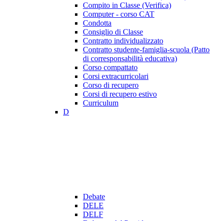
Compito in Classe (Verifica)
Computer - corso CAT
Condotta
Consiglio di Classe
Contratto individualizzato
Contratto studente-famiglia-scuola (Patto
di corresponsabilità educativa)
Corso compattato
Corsi extracurricolari
Corso di recupero
Corsi di recupero estivo
Curriculum
D
Debate
DELE
DELF