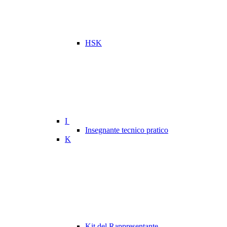
HSK
I
Insegnante tecnico pratico
K
Kit del Rappresentante