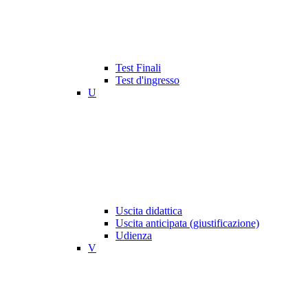
Test Finali
Test d'ingresso
U
Uscita didattica
Uscita anticipata (giustificazione)
Udienza
V