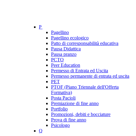
P
Pagellino
Pagellino ecologico
Patto di corresponsabilità educativa
Pausa Didattica
Pausa pranzo
PCTO
Peer Education
Permesso di Entrata ed Uscita
Permesso permanente di entrata ed uscita
PET
PTOF (Piano Triennale dell'Offerta
Formativa)
Posta Pacioli
Premiazione di fine anno
Portfolio
Promozioni, debiti e bocciature
Prova di fine anno
Psicologo
Q