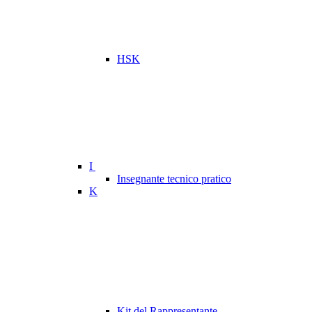
HSK
I
Insegnante tecnico pratico
K
Kit del Rappresentante