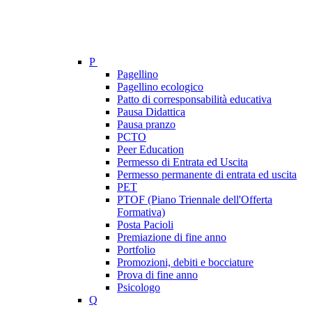
P
Pagellino
Pagellino ecologico
Patto di corresponsabilità educativa
Pausa Didattica
Pausa pranzo
PCTO
Peer Education
Permesso di Entrata ed Uscita
Permesso permanente di entrata ed uscita
PET
PTOF (Piano Triennale dell'Offerta
Formativa)
Posta Pacioli
Premiazione di fine anno
Portfolio
Promozioni, debiti e bocciature
Prova di fine anno
Psicologo
Q