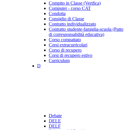
Compito in Classe (Verifica)
Computer - corso CAT
Condotta
Consiglio di Classe
Contratto individualizzato
Contratto studente-famiglia-scuola (Patto
di corresponsabilità educativa)
Corso compattato
Corsi extracurricolari
Corso di recupero
Corsi di recupero estivo
Curriculum
D
Debate
DELE
DELF