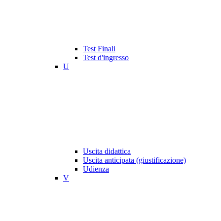
Test Finali
Test d'ingresso
U
Uscita didattica
Uscita anticipata (giustificazione)
Udienza
V