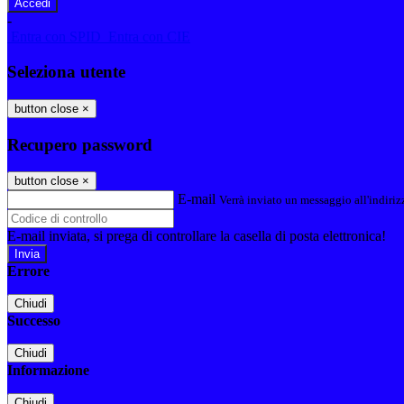
-
Entra con SPID
Entra con CIE
Seleziona utente
button close
×
Recupero password
button close
×
E-mail
Verrà inviato un messaggio all'indirizz
E-mail inviata, si prega di controllare la casella di posta elettronica!
Errore
Chiudi
Successo
Chiudi
Informazione
Chiudi