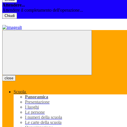
Attendere...
Attendere il completamento dell'operazione...
Chiudi
close
Scuola
Panoramica
Presentazione
I luoghi
Le persone
I numeri della scuola
Le carte della scuola