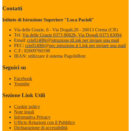
Contatti
Istituto di Istruzione Superiore "Luca Pacioli"
Via delle Grazie, 6 - Via Dogali,20 - 26013 Crema (CR)
Tel:
Via delle Grazie 0373 80828- Via Dogali 0373 83094
Email:
cris01400r@istruzione.it
Link per inviare una mail
PEC:
cris01400r@pec.istruzione.it
Link per inviare una mail
C.F.: 82009760198
IBAN: utilizzare il sistema PagoInRete
Seguici su
Facebook
Youtube
Sezione Link Utili
Cookie policy
Note legali
Informativa Privacy
Ufficio Relazioni con il Pubblico
Dichiarazione di accessibilità