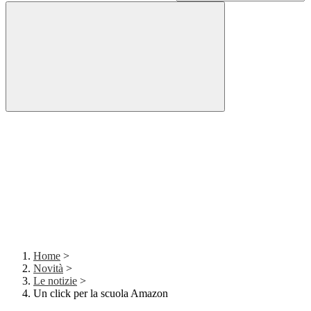
Home
>
Novità
>
Le notizie
>
Un click per la scuola Amazon