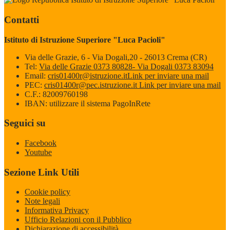
Contatti
Istituto di Istruzione Superiore "Luca Pacioli"
Via delle Grazie, 6 - Via Dogali,20 - 26013 Crema (CR)
Tel:
Via delle Grazie 0373 80828- Via Dogali 0373 83094
Email:
cris01400r@istruzione.it
Link per inviare una mail
PEC:
cris01400r@pec.istruzione.it
Link per inviare una mail
C.F.: 82009760198
IBAN: utilizzare il sistema PagoInRete
Seguici su
Facebook
Youtube
Sezione Link Utili
Cookie policy
Note legali
Informativa Privacy
Ufficio Relazioni con il Pubblico
Dichiarazione di accessibilità