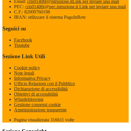
Email:
cris01400r@istruzione.it
Link per inviare una mail
PEC:
cris01400r@pec.istruzione.it
Link per inviare una mail
C.F.: 82009760198
IBAN: utilizzare il sistema PagoInRete
Seguici su
Facebook
Youtube
Sezione Link Utili
Cookie policy
Note legali
Informativa Privacy
Ufficio Relazioni con il Pubblico
Dichiarazione di accessibilità
Obiettivi di accessibilità
Whistleblowing
Gestione consensi cookie
Amministrazione trasparente
Pagina visualizzata
316611
volte