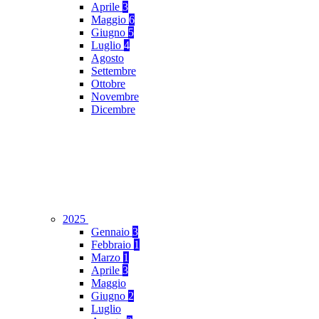
Aprile
3
Maggio
6
Giugno
5
Luglio
4
Agosto
Settembre
Ottobre
Novembre
Dicembre
2025
Gennaio
3
Febbraio
1
Marzo
1
Aprile
3
Maggio
Giugno
2
Luglio