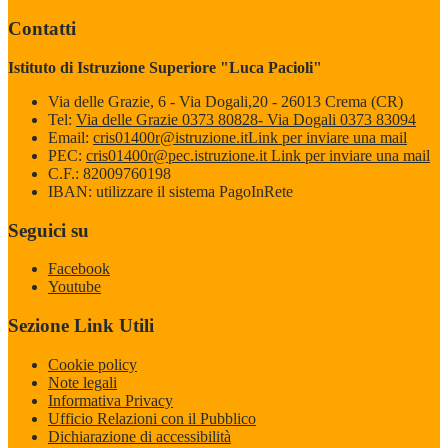
Contatti
Istituto di Istruzione Superiore "Luca Pacioli"
Via delle Grazie, 6 - Via Dogali,20 - 26013 Crema (CR)
Tel:
Via delle Grazie 0373 80828- Via Dogali 0373 83094
Email:
cris01400r@istruzione.it
Link per inviare una mail
PEC:
cris01400r@pec.istruzione.it
Link per inviare una mail
C.F.: 82009760198
IBAN: utilizzare il sistema PagoInRete
Seguici su
Facebook
Youtube
Sezione Link Utili
Cookie policy
Note legali
Informativa Privacy
Ufficio Relazioni con il Pubblico
Dichiarazione di accessibilità