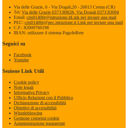
Via delle Grazie, 6 - Via Dogali,20 - 26013 Crema (CR)
Tel:
Via delle Grazie 0373 80828- Via Dogali 0373 83094
Email:
cris01400r@istruzione.it
Link per inviare una mail
PEC:
cris01400r@pec.istruzione.it
Link per inviare una mail
C.F.: 82009760198
IBAN: utilizzare il sistema PagoInRete
Seguici su
Facebook
Youtube
Sezione Link Utili
Cookie policy
Note legali
Informativa Privacy
Ufficio Relazioni con il Pubblico
Dichiarazione di accessibilità
Obiettivi di accessibilità
Whistleblowing
Gestione consensi cookie
Amministrazione trasparente