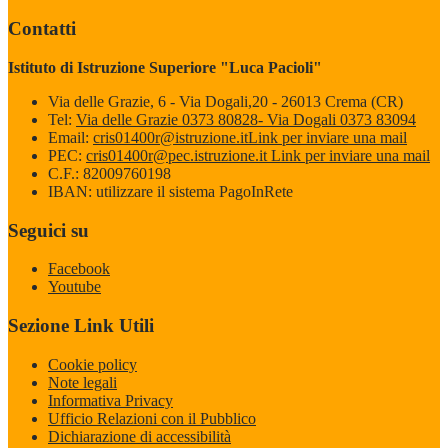
Contatti
Istituto di Istruzione Superiore "Luca Pacioli"
Via delle Grazie, 6 - Via Dogali,20 - 26013 Crema (CR)
Tel:
Via delle Grazie 0373 80828- Via Dogali 0373 83094
Email:
cris01400r@istruzione.it
Link per inviare una mail
PEC:
cris01400r@pec.istruzione.it
Link per inviare una mail
C.F.: 82009760198
IBAN: utilizzare il sistema PagoInRete
Seguici su
Facebook
Youtube
Sezione Link Utili
Cookie policy
Note legali
Informativa Privacy
Ufficio Relazioni con il Pubblico
Dichiarazione di accessibilità