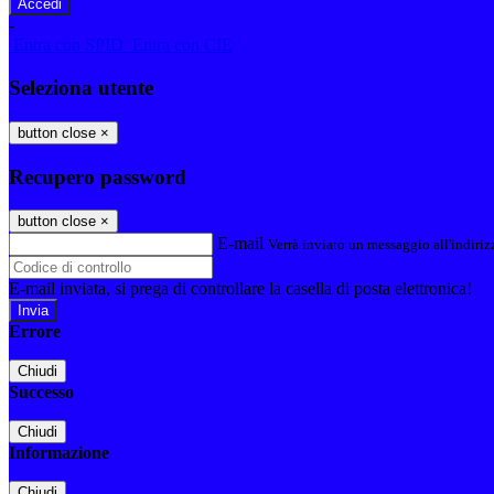
-
Entra con SPID
Entra con CIE
Seleziona utente
button close
×
Recupero password
button close
×
E-mail
Verrà inviato un messaggio all'indirizz
E-mail inviata, si prega di controllare la casella di posta elettronica!
Errore
Chiudi
Successo
Chiudi
Informazione
Chiudi