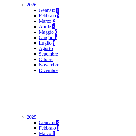
2026
Gennaio
1
Febbraio
3
Marzo
2
Aprile
3
Maggio
6
Giugno
5
Luglio
4
Agosto
Settembre
Ottobre
Novembre
Dicembre
2025
Gennaio
3
Febbraio
1
Marzo
1