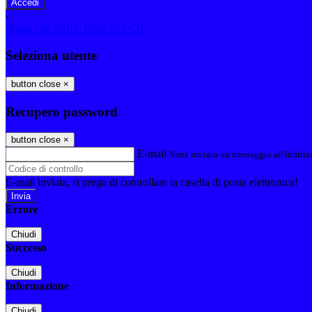
-
Entra con SPID
Entra con CIE
Seleziona utente
button close
×
Recupero password
button close
×
E-mail
Verrà inviato un messaggio all'indirizz
E-mail inviata, si prega di controllare la casella di posta elettronica!
Errore
Chiudi
Successo
Chiudi
Informazione
Chiudi