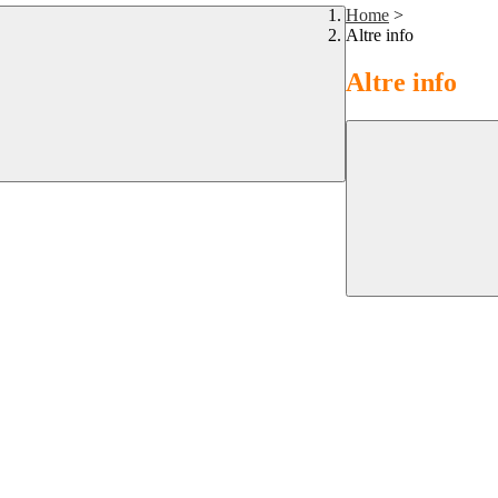
Home
>
Altre info
Altre info