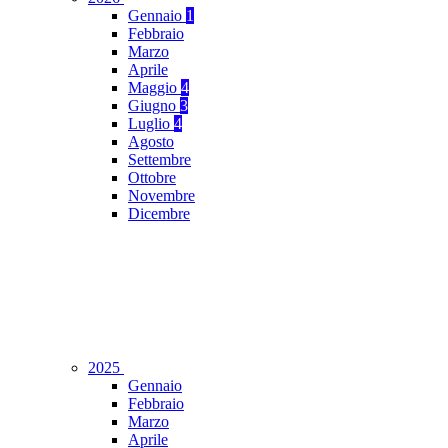
Gennaio
1
Febbraio
Marzo
Aprile
Maggio
4
Giugno
3
Luglio
4
Agosto
Settembre
Ottobre
Novembre
Dicembre
2025
Gennaio
Febbraio
Marzo
Aprile