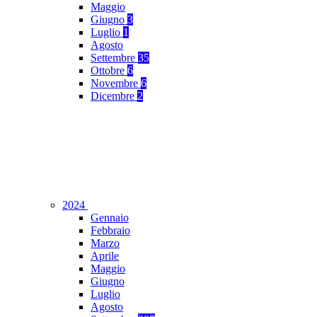
Maggio
Giugno
3
Luglio
1
Agosto
Settembre
35
Ottobre
6
Novembre
6
Dicembre
2
2024
Gennaio
Febbraio
Marzo
Aprile
Maggio
Giugno
Luglio
Agosto