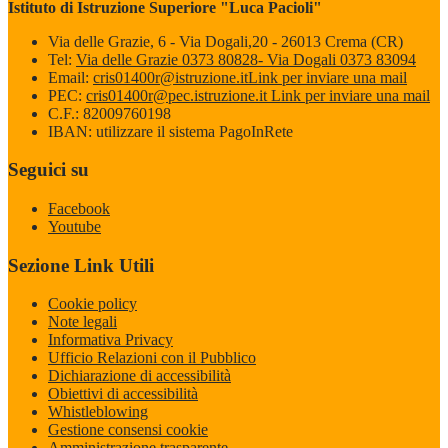
Istituto di Istruzione Superiore "Luca Pacioli"
Via delle Grazie, 6 - Via Dogali,20 - 26013 Crema (CR)
Tel:
Via delle Grazie 0373 80828- Via Dogali 0373 83094
Email:
cris01400r@istruzione.it
Link per inviare una mail
PEC:
cris01400r@pec.istruzione.it
Link per inviare una mail
C.F.: 82009760198
IBAN: utilizzare il sistema PagoInRete
Seguici su
Facebook
Youtube
Sezione Link Utili
Cookie policy
Note legali
Informativa Privacy
Ufficio Relazioni con il Pubblico
Dichiarazione di accessibilità
Obiettivi di accessibilità
Whistleblowing
Gestione consensi cookie
Amministrazione trasparente