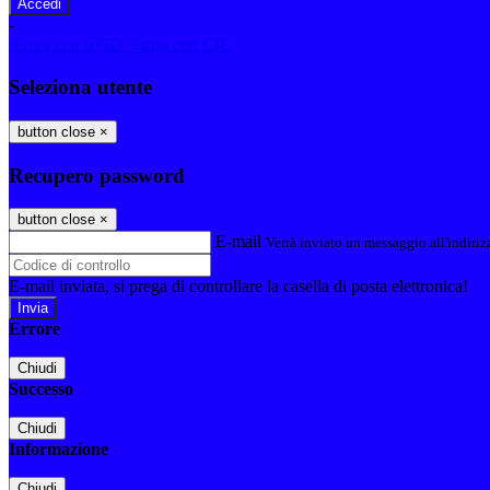
-
Entra con SPID
Entra con CIE
Seleziona utente
button close
×
Recupero password
button close
×
E-mail
Verrà inviato un messaggio all'indirizz
E-mail inviata, si prega di controllare la casella di posta elettronica!
Errore
Chiudi
Successo
Chiudi
Informazione
Chiudi