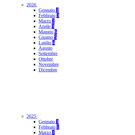
2026
Gennaio
1
Febbraio
3
Marzo
2
Aprile
3
Maggio
6
Giugno
5
Luglio
4
Agosto
Settembre
Ottobre
Novembre
Dicembre
2025
Gennaio
3
Febbraio
1
Marzo
1