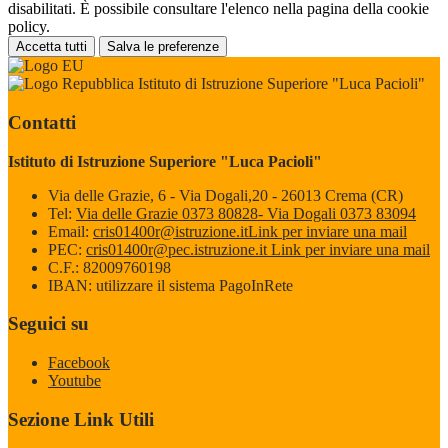
disabilitati. È possibile consultare l'elenco nella pagina della cookie
policy.
Accetta tutti
Salva le preferenze
Istituto di Istruzione Superiore "Luca Pacioli"
Contatti
Istituto di Istruzione Superiore "Luca Pacioli"
Via delle Grazie, 6 - Via Dogali,20 - 26013 Crema (CR)
Tel:
Via delle Grazie 0373 80828- Via Dogali 0373 83094
Email:
cris01400r@istruzione.it
Link per inviare una mail
PEC:
cris01400r@pec.istruzione.it
Link per inviare una mail
C.F.: 82009760198
IBAN: utilizzare il sistema PagoInRete
Seguici su
Facebook
Youtube
Sezione Link Utili