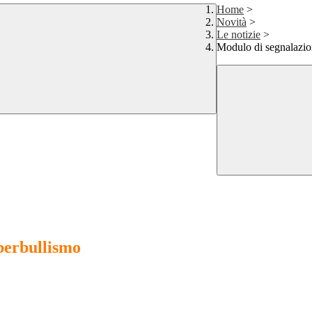
Home
>
Novità
>
Le notizie
>
Modulo di segnalazion
yberbullismo