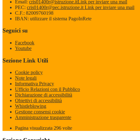
Email:
cris01400r@istruzione.it
Link per inviare una mail
PEC:
cris01400r@pec.istruzione.it
Link per inviare una mail
C.F.: 82009760198
IBAN: utilizzare il sistema PagoInRete
Seguici su
Facebook
Youtube
Sezione Link Utili
Cookie policy
Note legali
Informativa Privacy
Ufficio Relazioni con il Pubblico
Dichiarazione di accessibilità
Obiettivi di accessibilità
Whistleblowing
Gestione consensi cookie
Amministrazione trasparente
Pagina visualizzata
296
volte