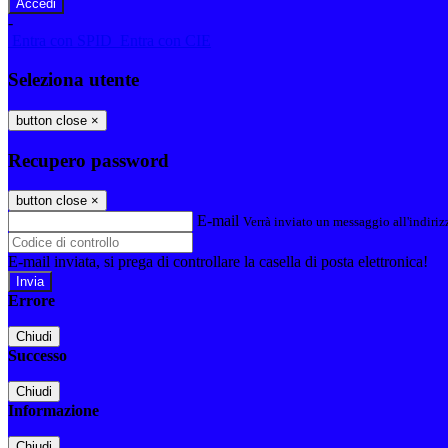
-
Entra con SPID
Entra con CIE
Seleziona utente
button close
×
Recupero password
button close
×
E-mail
Verrà inviato un messaggio all'indirizz
E-mail inviata, si prega di controllare la casella di posta elettronica!
Errore
Chiudi
Successo
Chiudi
Informazione
Chiudi