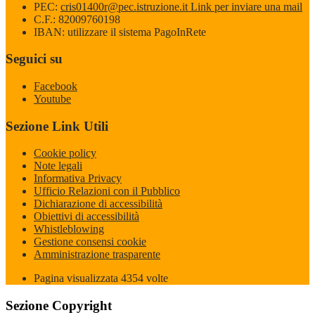
PEC:
cris01400r@pec.istruzione.it
Link per inviare una mail
C.F.: 82009760198
IBAN: utilizzare il sistema PagoInRete
Seguici su
Facebook
Youtube
Sezione Link Utili
Cookie policy
Note legali
Informativa Privacy
Ufficio Relazioni con il Pubblico
Dichiarazione di accessibilità
Obiettivi di accessibilità
Whistleblowing
Gestione consensi cookie
Amministrazione trasparente
Pagina visualizzata
4354
volte
Sezione Copyright