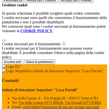
Personalizza
Rifiuta tutti
i cookies
Accetta tutti
i cookies
Gestione cookie
In questa schermata è possibile scegliere quali cookie consentire.
I cookie necessari sono quelli che consentono il funzionamento della
piattaforma e non è possibile disabilitarli.
Per conoscere quali sono i cookie necessari al funzionamento potete
visionare la
COOKIE POLICY
.
Cookie necessari per il funzionamento
I cookie necessari per il funzionamento non possono essere
disabilitati. È possibile consultare l'elenco nella pagina della cookie
policy.
Accetta tutti
Salva le preferenze
Istituto di Istruzione Superiore "Luca Pacioli"
Contatti
Istituto di Istruzione Superiore "Luca Pacioli"
Via delle Grazie, 6 - Via Dogali,20 - 26013 Crema (CR)
Tel:
Via delle Grazie 0373 80828- Via Dogali 0373 83094
Email:
cris01400r@istruzione.it
Link per inviare una mail