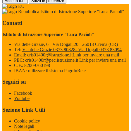
Accetta tutti
Salva le preferenze
Istituto di Istruzione Superiore "Luca Pacioli"
Contatti
Istituto di Istruzione Superiore "Luca Pacioli"
Via delle Grazie, 6 - Via Dogali,20 - 26013 Crema (CR)
Tel:
Via delle Grazie 0373 80828- Via Dogali 0373 83094
Email:
cris01400r@istruzione.it
Link per inviare una mail
PEC:
cris01400r@pec.istruzione.it
Link per inviare una mail
C.F.: 82009760198
IBAN: utilizzare il sistema PagoInRete
Seguici su
Facebook
Youtube
Sezione Link Utili
Cookie policy
Note legali