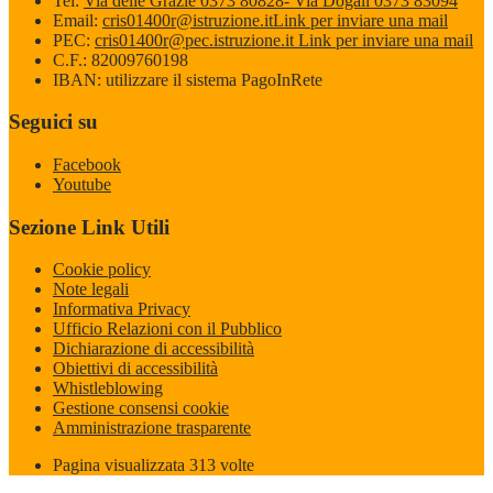
Tel:
Via delle Grazie 0373 80828- Via Dogali 0373 83094
Email:
cris01400r@istruzione.it
Link per inviare una mail
PEC:
cris01400r@pec.istruzione.it
Link per inviare una mail
C.F.: 82009760198
IBAN: utilizzare il sistema PagoInRete
Seguici su
Facebook
Youtube
Sezione Link Utili
Cookie policy
Note legali
Informativa Privacy
Ufficio Relazioni con il Pubblico
Dichiarazione di accessibilità
Obiettivi di accessibilità
Whistleblowing
Gestione consensi cookie
Amministrazione trasparente
Pagina visualizzata
313
volte