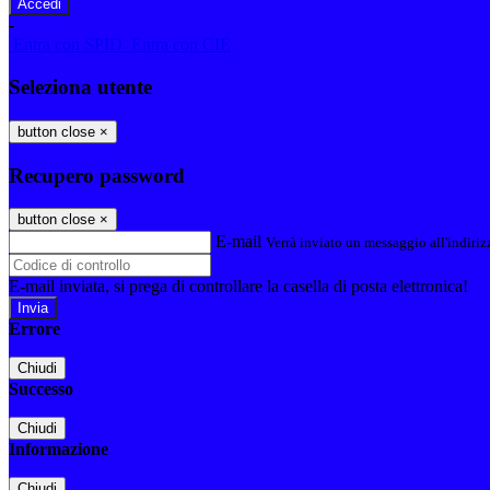
-
Entra con SPID
Entra con CIE
Seleziona utente
button close
×
Recupero password
button close
×
E-mail
Verrà inviato un messaggio all'indirizz
E-mail inviata, si prega di controllare la casella di posta elettronica!
Errore
Chiudi
Successo
Chiudi
Informazione
Chiudi