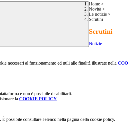
Home
>
Novità
>
Le notizie
>
Scrutini
Scrutini
Notizie
kie necessari al funzionamento ed utili alle finalità illustrate nella
COO
attaforma e non è possibile disabilitarli.
isionare la
COOKIE POLICY
.
 È possibile consultare l'elenco nella pagina della cookie policy.