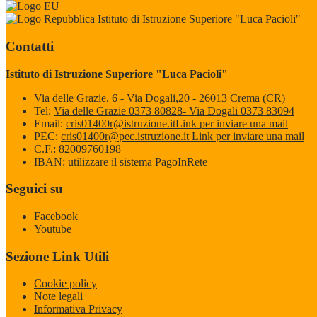
Istituto di Istruzione Superiore "Luca Pacioli"
Contatti
Istituto di Istruzione Superiore "Luca Pacioli"
Via delle Grazie, 6 - Via Dogali,20 - 26013 Crema (CR)
Tel:
Via delle Grazie 0373 80828- Via Dogali 0373 83094
Email:
cris01400r@istruzione.it
Link per inviare una mail
PEC:
cris01400r@pec.istruzione.it
Link per inviare una mail
C.F.: 82009760198
IBAN: utilizzare il sistema PagoInRete
Seguici su
Facebook
Youtube
Sezione Link Utili
Cookie policy
Note legali
Informativa Privacy