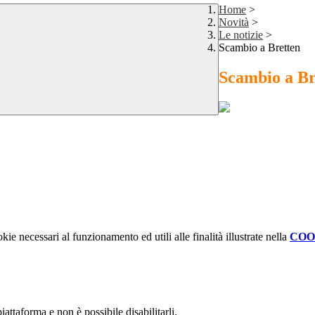
Home
>
Novità
>
Le notizie
>
Scambio a Bretten
Scambio a Br
kie necessari al funzionamento ed utili alle finalità illustrate nella
COO
attaforma e non è possibile disabilitarli.