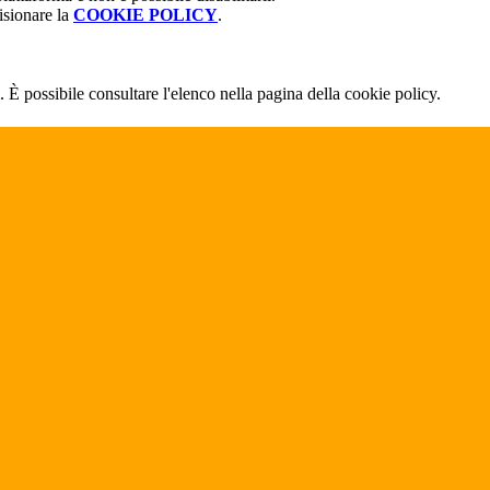
isionare la
COOKIE POLICY
.
 È possibile consultare l'elenco nella pagina della cookie policy.