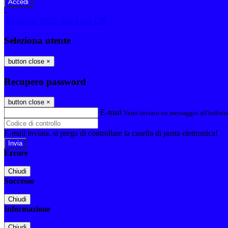
-
Entra con SPID
Entra con CIE
Seleziona utente
button close
×
Recupero password
button close
×
E-mail
Verrà inviato un messaggio all'indirizz
E-mail inviata, si prega di controllare la casella di posta elettronica!
Errore
Chiudi
Successo
Chiudi
Informazione
Chiudi