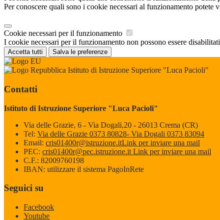
Per conoscere quali sono i cookie necessari al funzionamento potete v
Cookie necessari per il funzionamento
I cookie necessari per il funzionamento non possono essere disabilitati.
Accetta tutti
Salva le preferenze
Istituto di Istruzione Superiore "Luca Pacioli"
Contatti
Istituto di Istruzione Superiore "Luca Pacioli"
Via delle Grazie, 6 - Via Dogali,20 - 26013 Crema (CR)
Tel:
Via delle Grazie 0373 80828- Via Dogali 0373 83094
Email:
cris01400r@istruzione.it
Link per inviare una mail
PEC:
cris01400r@pec.istruzione.it
Link per inviare una mail
C.F.: 82009760198
IBAN: utilizzare il sistema PagoInRete
Seguici su
Facebook
Youtube