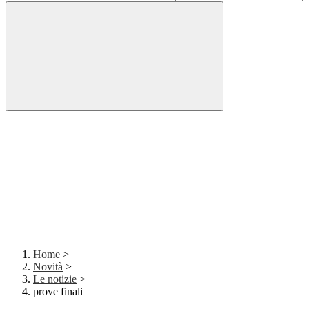
Home
>
Novità
>
Le notizie
>
prove finali