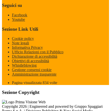
Seguici su
Facebook
Youtube
Sezione Link Utili
Cookie policy
Note legali
Informativa Privacy
Ufficio Relazioni con il Pubblico
Dichiarazione di accessibilità
Obiettivi di accessibilità
Whistleblowing
Gestione consensi cookie
Amministrazione trasparente
Pagina visualizzata
834
volte
Sezione Copyright
Copyright 2026 | Engineered and powered by Gruppo Spaggiari
Parma S.p.A. | Divisione Publishing & New Social Media