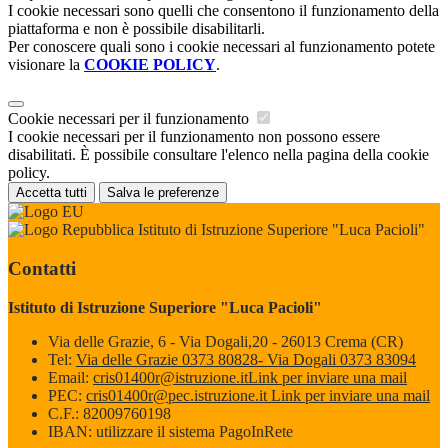
I cookie necessari sono quelli che consentono il funzionamento della
piattaforma e non è possibile disabilitarli.
Per conoscere quali sono i cookie necessari al funzionamento potete
visionare la
COOKIE POLICY
.
Cookie necessari per il funzionamento
I cookie necessari per il funzionamento non possono essere
disabilitati. È possibile consultare l'elenco nella pagina della cookie
policy.
Accetta tutti
Salva le preferenze
Istituto di Istruzione Superiore "Luca Pacioli"
Contatti
Istituto di Istruzione Superiore "Luca Pacioli"
Via delle Grazie, 6 - Via Dogali,20 - 26013 Crema (CR)
Tel:
Via delle Grazie 0373 80828- Via Dogali 0373 83094
Email:
cris01400r@istruzione.it
Link per inviare una mail
PEC:
cris01400r@pec.istruzione.it
Link per inviare una mail
C.F.: 82009760198
IBAN: utilizzare il sistema PagoInRete