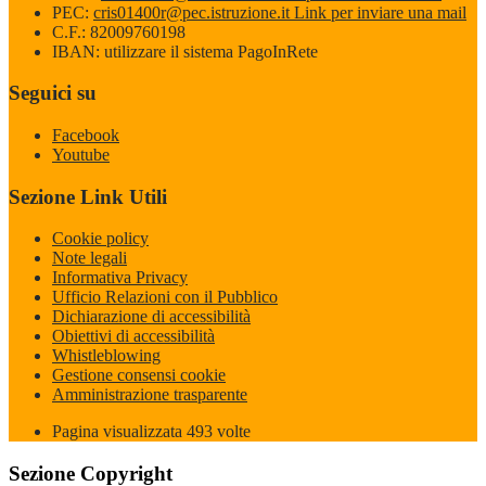
PEC:
cris01400r@pec.istruzione.it
Link per inviare una mail
C.F.: 82009760198
IBAN: utilizzare il sistema PagoInRete
Seguici su
Facebook
Youtube
Sezione Link Utili
Cookie policy
Note legali
Informativa Privacy
Ufficio Relazioni con il Pubblico
Dichiarazione di accessibilità
Obiettivi di accessibilità
Whistleblowing
Gestione consensi cookie
Amministrazione trasparente
Pagina visualizzata
493
volte
Sezione Copyright