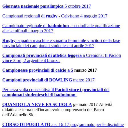
Giornata nazionale paralimpica
5 ottobre 2017
Campionati regionali di
rugby
- Calvisano 4 maggio 2017
Campionato regionale di
badminton
- secondi alle qualificazione
alle semifinali. maggio 2017
Rugby
: squadra maschile e squadra femminile vincitori della fase
provinciale dei campionati studenteschi aprile 2017
Campionati provinciali di atletica leggera
a Cremona: Il Pacioli
vince 3 ori, 2 argenti e 4 bronzi.
Campionesse provinciali di calcio a 5
marzo 2017
Campioni provinciali di BOWLING
marzo 2017
Per terza volta consecutiva
il Pacioli vince i provinciali
dei
campionati studenteschi
di
badminton
.
QUANDO LA NEVE FA SCUOLA
gennaio 2017
Attività
didattica esterna nell'incantevole comprensorio del Parco
dell'Adamello Ski
CORSO DI PUGILATO
a.s. 16-17 programmato per le discipline