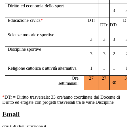
Diritto
ed
economia
dello
sport
3
Educazione
civica
*
DTr
D
DTr
DTr
Scienze
motorie
e
sportive
3
3
3
Discipline
sportive
3
3
2
Religione
cattolica
o
attività
alternativa
1
1
1
Ore
27
27
3
30
settimanali:
*
DTr
=
Diritto
trasversale:
33
ore/anno
coordinate
dal
Docente
di
Diritto ed
erogate
con
progetti
trasversali
tra
le
varie
Discipline
Email
cris01400r@istruzione.it