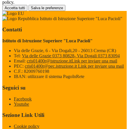
policy.
Accetta tutti
Salva le preferenze
Istituto di Istruzione Superiore "Luca Pacioli"
Contatti
Istituto di Istruzione Superiore "Luca Pacioli"
Via delle Grazie, 6 - Via Dogali,20 - 26013 Crema (CR)
Tel:
Via delle Grazie 0373 80828- Via Dogali 0373 83094
Email:
cris01400r@istruzione.it
Link per inviare una mail
PEC:
cris01400r@pec.istruzione.it
Link per inviare una mail
C.F.: 82009760198
IBAN: utilizzare il sistema PagoInRete
Seguici su
Facebook
Youtube
Sezione Link Utili
Cookie policy