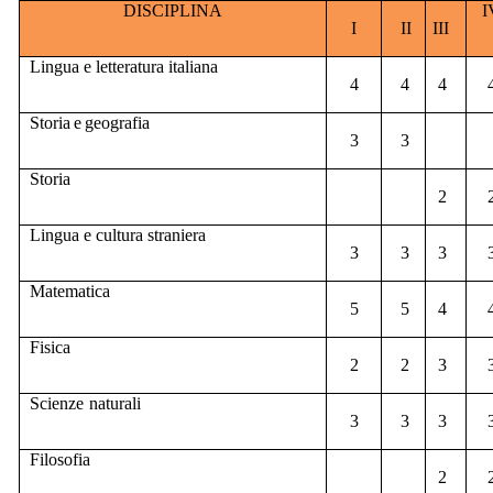
DISCIPLINA
I
I
II
III
Lingua e
letteratura italiana
4
4
4
Storia
e
geografia
3
3
Storia
2
Lingua
e
cultura
straniera
3
3
3
Matematica
5
5
4
Fisica
2
2
3
Scienze
naturali
3
3
3
Filosofia
2