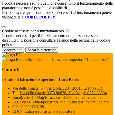
I cookie necessari sono quelli che consentono il funzionamento della
piattaforma e non è possibile disabilitarli.
Per conoscere quali sono i cookie necessari al funzionamento potete
visionare la
COOKIE POLICY
.
Cookie necessari per il funzionamento
I cookie necessari per il funzionamento non possono essere
disabilitati. È possibile consultare l'elenco nella pagina della cookie
policy.
Accetta tutti
Salva le preferenze
Istituto di Istruzione Superiore "Luca Pacioli"
Contatti
Istituto di Istruzione Superiore "Luca Pacioli"
Via delle Grazie, 6 - Via Dogali,20 - 26013 Crema (CR)
Tel:
Via delle Grazie 0373 80828- Via Dogali 0373 83094
Email:
cris01400r@istruzione.it
Link per inviare una mail
PEC:
cris01400r@pec.istruzione.it
Link per inviare una mail
C.F.: 82009760198
IBAN: utilizzare il sistema PagoInRete