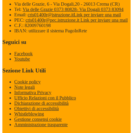
Via delle Grazie, 6 - Via Dogali,20 - 26013 Crema (CR)
Tel:
Via delle Grazie 0373 80828- Via Dogali 0373 83094
Email:
cris01400r@istruzione.it
Link per inviare una mail
PEC:
cris01400r@pec.istruzione.it
Link per inviare una mail
C.F.: 82009760198
IBAN: utilizzare il sistema PagoInRete
Seguici su
Facebook
Youtube
Sezione Link Utili
Cookie policy
Note legali
Informativa Privacy
Ufficio Relazioni con il Pubblico
Dichiarazione di accessibilità
Obiettivi di accessibilità
Whistleblowing
Gestione consensi cookie
Amministrazione trasparente