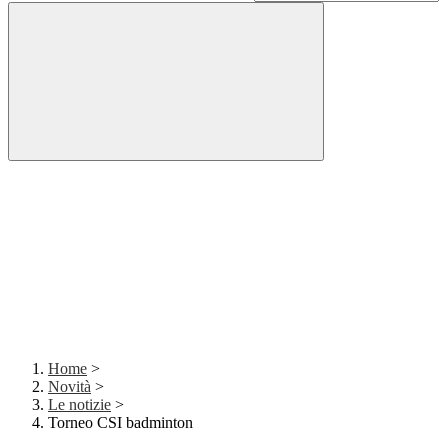
Home
>
Novità
>
Le notizie
>
Torneo CSI badminton