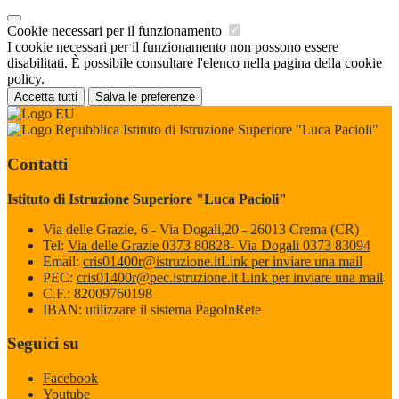
Cookie necessari per il funzionamento
I cookie necessari per il funzionamento non possono essere
disabilitati. È possibile consultare l'elenco nella pagina della cookie
policy.
Accetta tutti
Salva le preferenze
Istituto di Istruzione Superiore "Luca Pacioli"
Contatti
Istituto di Istruzione Superiore "Luca Pacioli"
Via delle Grazie, 6 - Via Dogali,20 - 26013 Crema (CR)
Tel:
Via delle Grazie 0373 80828- Via Dogali 0373 83094
Email:
cris01400r@istruzione.it
Link per inviare una mail
PEC:
cris01400r@pec.istruzione.it
Link per inviare una mail
C.F.: 82009760198
IBAN: utilizzare il sistema PagoInRete
Seguici su
Facebook
Youtube