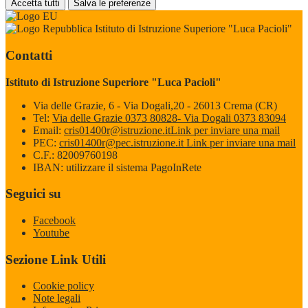
Accetta tutti
Salva le preferenze
Istituto di Istruzione Superiore "Luca Pacioli"
Contatti
Istituto di Istruzione Superiore "Luca Pacioli"
Via delle Grazie, 6 - Via Dogali,20 - 26013 Crema (CR)
Tel:
Via delle Grazie 0373 80828- Via Dogali 0373 83094
Email:
cris01400r@istruzione.it
Link per inviare una mail
PEC:
cris01400r@pec.istruzione.it
Link per inviare una mail
C.F.: 82009760198
IBAN: utilizzare il sistema PagoInRete
Seguici su
Facebook
Youtube
Sezione Link Utili
Cookie policy
Note legali