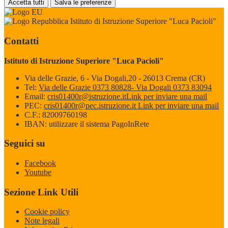
Accetta tutti
Salva le preferenze
Istituto di Istruzione Superiore "Luca Pacioli"
Contatti
Istituto di Istruzione Superiore "Luca Pacioli"
Via delle Grazie, 6 - Via Dogali,20 - 26013 Crema (CR)
Tel:
Via delle Grazie 0373 80828- Via Dogali 0373 83094
Email:
cris01400r@istruzione.it
Link per inviare una mail
PEC:
cris01400r@pec.istruzione.it
Link per inviare una mail
C.F.: 82009760198
IBAN: utilizzare il sistema PagoInRete
Seguici su
Facebook
Youtube
Sezione Link Utili
Cookie policy
Note legali