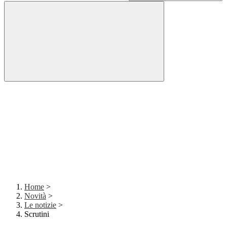
Home
>
Novità
>
Le notizie
>
Scrutini