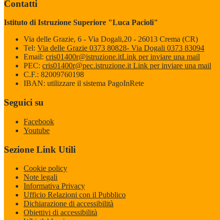
Contatti
Istituto di Istruzione Superiore "Luca Pacioli"
Via delle Grazie, 6 - Via Dogali,20 - 26013 Crema (CR)
Tel:
Via delle Grazie 0373 80828- Via Dogali 0373 83094
Email:
cris01400r@istruzione.it
Link per inviare una mail
PEC:
cris01400r@pec.istruzione.it
Link per inviare una mail
C.F.: 82009760198
IBAN: utilizzare il sistema PagoInRete
Seguici su
Facebook
Youtube
Sezione Link Utili
Cookie policy
Note legali
Informativa Privacy
Ufficio Relazioni con il Pubblico
Dichiarazione di accessibilità
Obiettivi di accessibilità