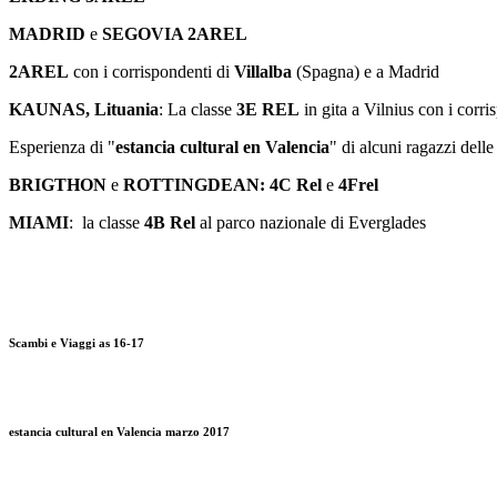
MADRID
e
SEGOVIA 2AREL
2AREL
con i corrispondenti di
Villalba
(Spagna) e a Madrid
KAUNAS, Lituania
: La classe
3E REL
in gita a Vilnius con i corri
Esperienza di "
estancia cultural en Valencia
" di alcuni ragazzi delle
BRIGTHON
e
ROTTINGDEAN: 4C Rel
e
4Frel
MIAMI
: la classe
4B Rel
al parco nazionale di Everglades
Scambi e Viaggi as 16-17
estancia cultural en Valencia marzo 2017