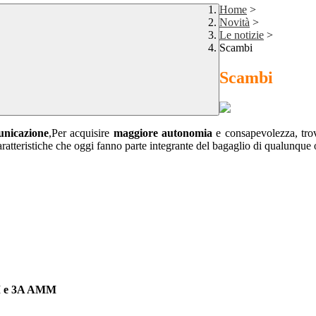
Home
>
Novità
>
Le notizie
>
Scambi
Scambi
unicazione
,Per acquisire
maggiore autonomia
e consapevolezza, tro
aratteristiche che oggi fanno parte integrante del bagaglio di qualunque
 e 3A AMM