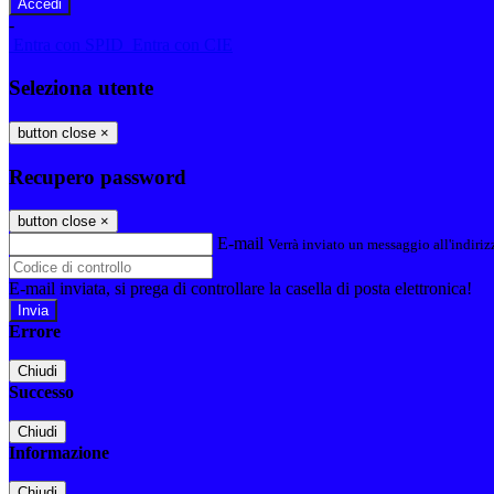
-
Entra con SPID
Entra con CIE
Seleziona utente
button close
×
Recupero password
button close
×
E-mail
Verrà inviato un messaggio all'indirizz
E-mail inviata, si prega di controllare la casella di posta elettronica!
Errore
Chiudi
Successo
Chiudi
Informazione
Chiudi