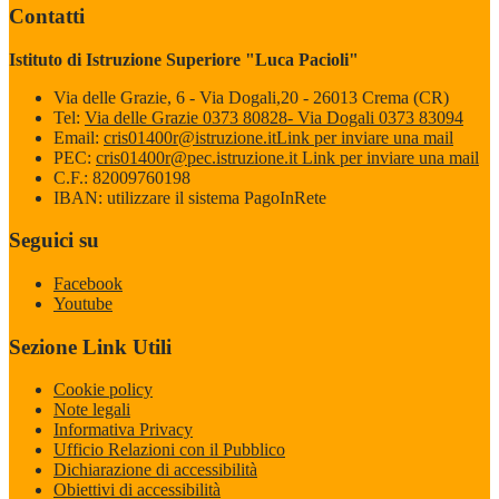
Contatti
Istituto di Istruzione Superiore "Luca Pacioli"
Via delle Grazie, 6 - Via Dogali,20 - 26013 Crema (CR)
Tel:
Via delle Grazie 0373 80828- Via Dogali 0373 83094
Email:
cris01400r@istruzione.it
Link per inviare una mail
PEC:
cris01400r@pec.istruzione.it
Link per inviare una mail
C.F.: 82009760198
IBAN: utilizzare il sistema PagoInRete
Seguici su
Facebook
Youtube
Sezione Link Utili
Cookie policy
Note legali
Informativa Privacy
Ufficio Relazioni con il Pubblico
Dichiarazione di accessibilità
Obiettivi di accessibilità