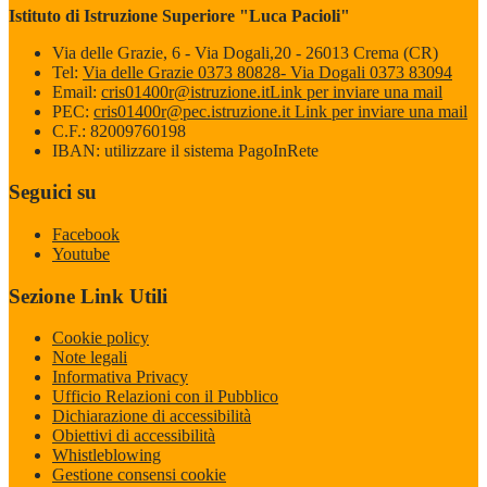
Istituto di Istruzione Superiore "Luca Pacioli"
Via delle Grazie, 6 - Via Dogali,20 - 26013 Crema (CR)
Tel:
Via delle Grazie 0373 80828- Via Dogali 0373 83094
Email:
cris01400r@istruzione.it
Link per inviare una mail
PEC:
cris01400r@pec.istruzione.it
Link per inviare una mail
C.F.: 82009760198
IBAN: utilizzare il sistema PagoInRete
Seguici su
Facebook
Youtube
Sezione Link Utili
Cookie policy
Note legali
Informativa Privacy
Ufficio Relazioni con il Pubblico
Dichiarazione di accessibilità
Obiettivi di accessibilità
Whistleblowing
Gestione consensi cookie